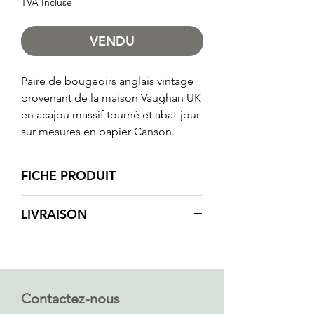
TVA Incluse
VENDU
Paire de bougeoirs anglais vintage
provenant de la maison Vaughan UK
en acajou massif tourné et abat-jour
sur mesures en papier Canson.
FICHE PRODUIT
Hauteur totale : 64 cm
LIVRAISON
PIED DE LAMPE
En raison de la fragilité de nos
Etat : vintage, très bon état
produits nous ne faisons pas
Dimensions (hauteur à la base de la
d’envois de commandes par la
douille x larg x base) : 54x4x15cm
poste ou par des services de
Contactez-nous
Couleur : noire
livraison.