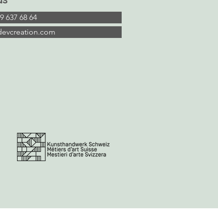
9 637 68 64
devcreation.com