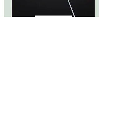
VOIR
TECHNIQUE
Carcasses, douilles et fixations
Abat-jour rigides et couture
Finitions
Faites-nous part
de vos projets
Contactez-nous pour organiser un
rendez-vous au
079 637 68 64
ou par email
info@vdevcreation.com
.